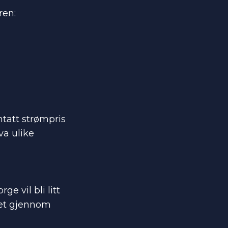
ren:
tatt strømpris
va ulike
e vil bli litt
vået gjennom