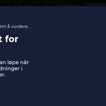
Høye strømpriser i NO3: er det for sent å vurdere Norgespris?
 for
an løpe når
dninger i
r.