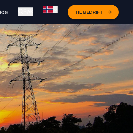
Søk
ide
TIL BEDRIFT
Skift språk
Åpne søkeboksen