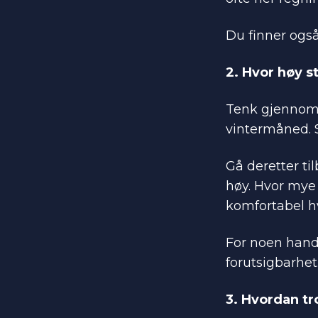
Du finner også
2. Hvor høy s
Tenk gjennom 
vintermåned. 
Gå deretter ti
høy. Hvor mye
komfortabel hv
For noen hand
forutsigbarhet
3. Hvordan tr