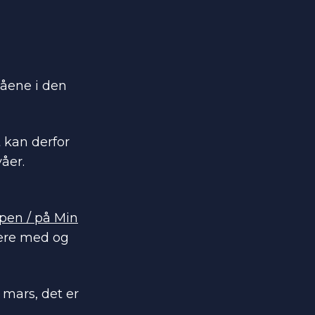
våene i den
t kan derfor
åer.
ppen / på Min
ære med og
mars, det er