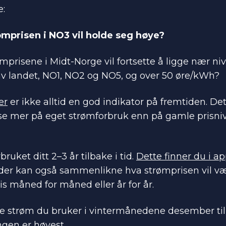
e:
rømprisen i NO3 vil holde seg høye?
ømprisene i Midt-Norge vil fortsette å ligge nær ni
av landet, NO1, NO2 og NO5, og over 50 øre/kWh?
er
er ikke alltid en god indikator på fremtiden. De
 se mer på eget strømforbruk enn på gamle prisniv
ruket ditt 2–3 år tilbake i tid.
Dette finner du i a
er kan også sammenlikne hva strømprisen vil v
s måned for måned eller år for år.
e strøm du bruker i vintermånedene desember til 
ngen er høyest.