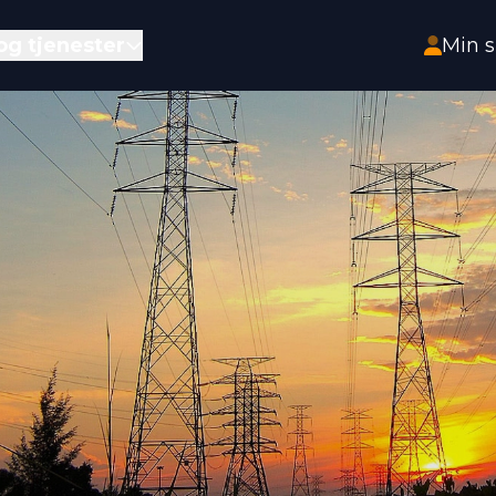
HOPP TIL HOVEDINNHOLD
og tjenester
Min s