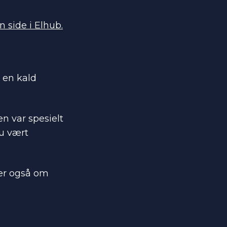
n side i Elhub.
 en kald
n var spesielt
u vært
ler også om