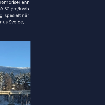
strømpriser enn
 på 50 øre/kWh
g, spesielt når
rius Sveipe,