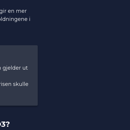
 gir en mer
oldningene i
 gjelder ut
isen skulle
O3?