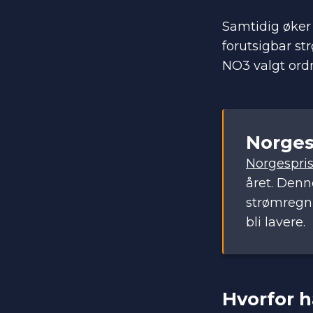
Samtidig øker 
forutsigbar st
NO3 valgt ordn
Norgesp
Norgespris
året. Denn
strømregni
bli lavere.
Hvorfor h