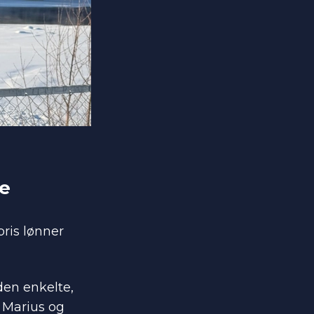
re
pris lønner
den enkelte,
r Marius og