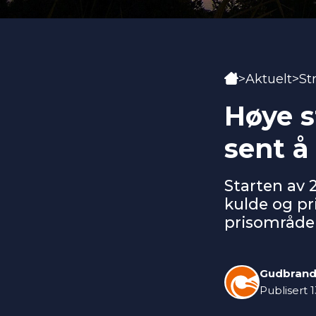
Hjem
>
Aktuelt
>
St
Høye s
sent å
Starten av 
kulde og pr
prisområde 
Gudbrand
Publisert
1