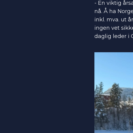
- En viktig år
nå. Å ha Norge
inkl. mva. ut å
ingen vet sikk
daglig leder i