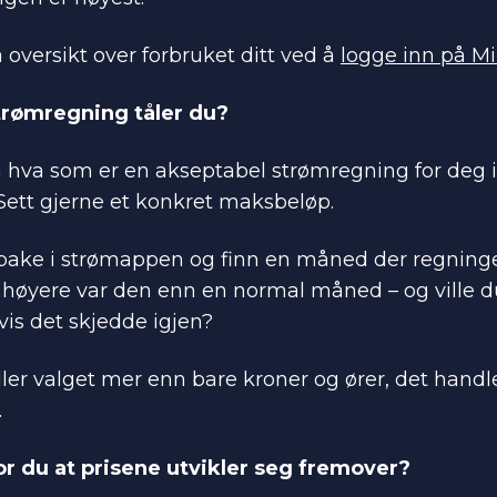
 oversikt over forbruket ditt ved å
logge inn på Mi
trømregning tåler du?
hva som er en akseptabel strømregning for deg i
Sett gjerne et konkret maksbeløp.
lbake i strømappen og finn en måned der regninge
 høyere var den enn en normal måned – og ville d
is det skjedde igjen?
ler valget mer enn bare kroner og ører, det hand
.
or du at prisene utvikler seg fremover?