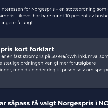
interessen for Norgespris – en støtteordning som
rømpris. Likevel har bare rundt 10 prosent av hush
ingen så langt.
ris kort forklart
 er en fast strømpris på 50 øre/kWh
inkl. mva. som
e statlige ordningen kan gi mer forutsigbare
nger, men du binder deg til prisen selv om spotpr
ar såpass få valgt Norgespris i N