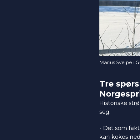
Marius Sveipe i 
Tre spør
Norgespr
Historiske str
seg.
- Det som fakt
kan kokes ned 