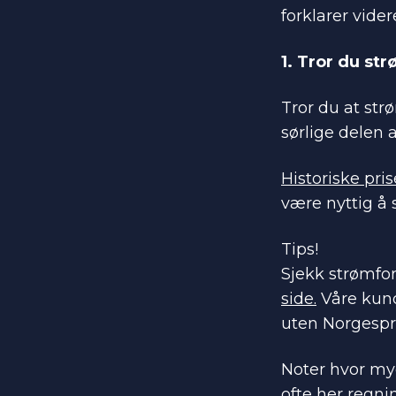
forklarer vider
1. Tror du st
Tror du at str
sørlige delen 
Historiske pris
være nyttig å
Tips!
Sjekk strømforb
side.
Våre kund
uten Norgespri
Noter hvor my
ofte her regni