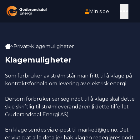
HOPP TIL HOVEDINNHOLD
Åpn
Min side
Gå til forsiden
Hjem
>
Privat
>
Klagemuligheter
Klagemuligheter
Som forbruker av strøm står man fritt til å klage på
kontraktsforhold om levering av elektrisk energi.
Dersom forbruker ser seg nødt til å klage skal dette
skje skriftlig til strømleverandøren (i dette tilfellet
Gudbrandsdal Energi AS).
En klage sendes via e-post til
marked@ge.no
. Det
er viktig at alle detaljer bak klagen redegjøres godt