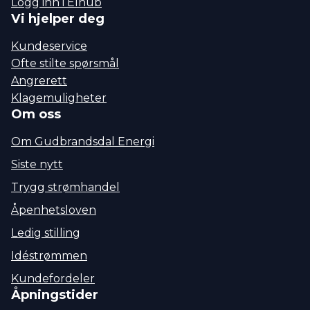
Logg inn i Elhub
Vi hjelper deg
Kundeservice
Ofte stilte spørsmål
Angrerett
Klagemuligheter
Om oss
Om Gudbrandsdal Energi
Siste nytt
Trygg strømhandel
Åpenhetsloven
Ledig stilling
Idéstrømmen
Kundefordeler
Åpningstider