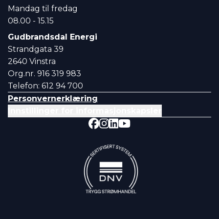
Mandag til fredag
08.00 - 15.15
Gudbrandsdal Energi
Strandgata 39
2640 Vinstra
Org.nr. 916 319 983
Telefon: 612 94 700
Personvernerklæring
Innstillinger for informasjonskapsler
Følg oss på Facebook
Følg oss på Faceboo
Følg oss på Instagr
Følg oss på Instag
Følg oss på Linked
Følg oss på Linke
Følg oss på YouT
Følg oss på Yo