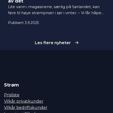
av det
Lite vann i magasinene, særlig på Sørlandet, kan
føre til høye strømpriser i sør i vinter. – Vi får håpe
på mye nedbør her fremover, sier Thomas
Publisert 3.9.2025
Mathisen i Gudbrandsdal Energi. I den nordlige
delen flyter det derimot nærmest over.
Les flere nyheter
Strøm
Prisliste
Vilkår privatkunder
Vilkår bedriftskunder