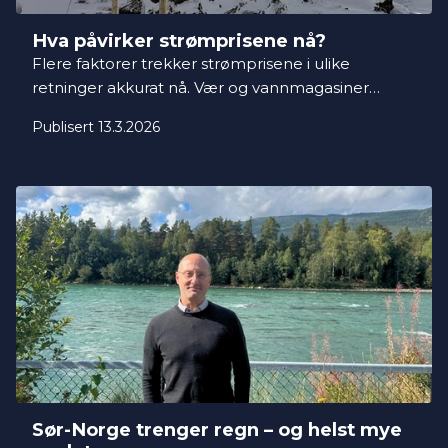
Hva påvirker strømprisene nå?
Flere faktorer trekker strømprisene i ulike
retninger akkurat nå. Vær og vannmagasiner
peker mot lavere priser, mens uro i verden og
Publisert 13.3.2026
høye gasspriser trekker prisene opp.
Sør-Norge trenger regn – og helst mye