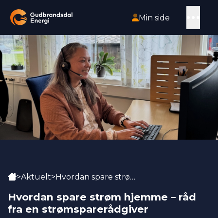
HOPP TIL HOVEDINNHOLD
Åpn
Min side
Gå til forsiden
Hjem
>
Aktuelt
>
Hvordan spare strøm hjemme – råd fra en strømsparerådgiver
Hvordan spare strøm hjemme – råd
fra en strømsparerådgiver