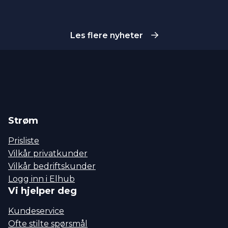
delen flyter det derimot nærmest over.
Les flere nyheter
Strøm
Prisliste
Vilkår privatkunder
Vilkår bedriftskunder
Logg inn i Elhub
Vi hjelper deg
Kundeservice
Ofte stilte spørsmål