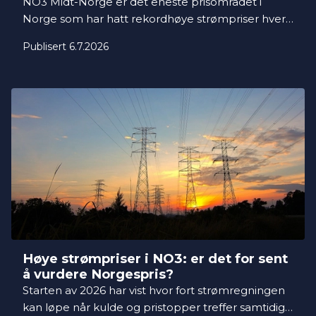
NO3 Midt-Norge er det eneste prisområdet i
Norge som har hatt rekordhøye strømpriser hver
eneste måned i årets første halvår, sett opp mot
Publisert 6.7.2026
de ti siste årene. Samtidig har bare rundt 23
prosent av husholdningene her valgt Norgespris.
Nå forventer markedet at prisene holder seg høye
ut 2026.
Høye strømpriser i NO3: er det for sent
å vurdere Norgespris?
Starten av 2026 har vist hvor fort strømregningen
kan løpe når kulde og pristopper treffer samtidig.