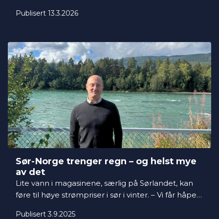
Mange husholdninger i prisområde NO3 Midt-
Publisert 13.3.2026
Norge har merket dette i vinter.
Sør-Norge trenger regn – og helst mye
av det
Lite vann i magasinene, særlig på Sørlandet, kan
føre til høye strømpriser i sør i vinter. – Vi får håpe
på mye nedbør her fremover, sier Thomas
Publisert 3.9.2025
Mathisen i Gudbrandsdal Energi. I den nordlige