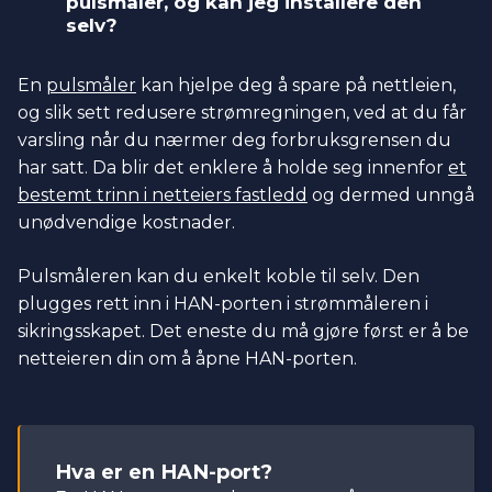
pulsmåler, og kan jeg installere den
selv?
En
pulsmåler
kan hjelpe deg å spare på nettleien,
og slik sett redusere strømregningen, ved at du får
varsling når du nærmer deg forbruksgrensen du
har satt. Da blir det enklere å holde seg innenfor
et
bestemt trinn i netteiers fastledd
og dermed unngå
unødvendige kostnader.
Pulsmåleren kan du enkelt koble til selv. Den
plugges rett inn i HAN-porten i strømmåleren i
sikringsskapet. Det eneste du må gjøre først er å be
netteieren din om å åpne HAN-porten.
Hva er en HAN-port?