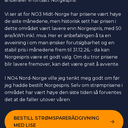
anbefaler vi fortsatt Norgespris.
Vi ser at for NO3 Midt-Norge har prisene vært høye
de siste månedene, men historisk sett har prisen i
dette området vært lavere enn Norgespris, med 50
øre/kWh inkl. mva. Her er anbefalingen å ta en
avveining i om man ønsker forutsigbarhet og en
stabil pris i månedene frem til 31.12.26, - da kan
Norgespris være et godt valg. Om du tror prisene
blir lavere fremover, kan det være greit å avvente.
I NO4 Nord-Norge ville jeg tenkt meg godt om før
jeg hadde bestilt Norgespris. Selv om strømprisene i
området har vært høye den siste tiden så forventes
det at de faller utover våren.
BESTILL STRØMSPARERÅDGIVNING
MED LISE